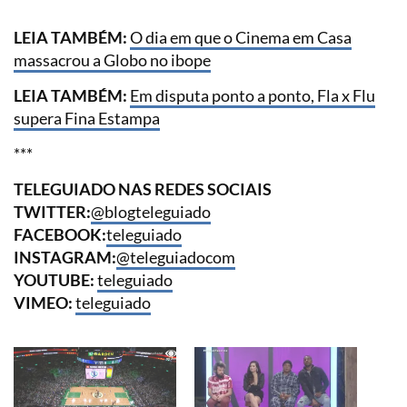
LEIA TAMBÉM:
O dia em que o Cinema em Casa
massacrou a Globo no ibope
LEIA TAMBÉM:
Em disputa ponto a ponto, Fla x Flu
supera Fina Estampa
***
TELEGUIADO NAS REDES SOCIAIS
TWITTER:
@blogteleguiado
FACEBOOK:
teleguiado
INSTAGRAM:
@teleguiadocom
YOUTUBE:
teleguiado
VIMEO:
teleguiado