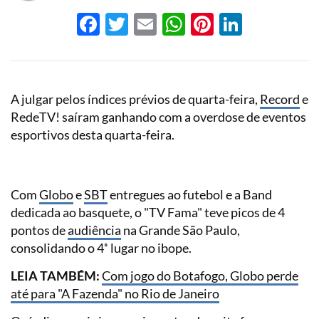
Facebook
Twitter
Email
WhatsApp
Pinterest
LinkedI
A julgar pelos índices prévios de quarta-feira,
Record
e
RedeTV! saíram ganhando com a overdose de eventos
esportivos desta quarta-feira.
Com
Globo
e
SBT
entregues ao futebol e a Band
dedicada ao basquete, o "TV Fama" teve picos de 4
pontos de
audiência
na Grande São Paulo,
consolidando o 4˚ lugar no ibope.
LEIA TAMBÉM:
Com jogo do Botafogo, Globo perde
até para "A Fazenda" no Rio de Janeiro