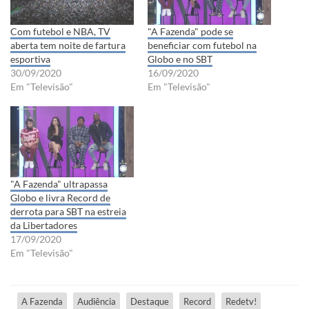
Com futebol e NBA, TV
"A Fazenda" pode se
aberta tem noite de fartura
beneficiar com futebol na
esportiva
Globo e no SBT
30/09/2020
16/09/2020
Em "Televisão"
Em "Televisão"
"A Fazenda" ultrapassa
Globo e livra Record de
derrota para SBT na estreia
da Libertadores
17/09/2020
Em "Televisão"
A Fazenda
Audiência
Destaque
Record
Redetv!