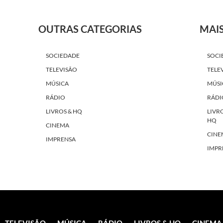
OUTRAS CATEGORIAS
MAI
SOCIEDADE
SOCI
TELEVISÃO
TELE
MÚSICA
MÚSI
RÁDIO
RÁDI
LIVROS & HQ
LIVR
HQ
CINEMA
CINE
IMPRENSA
IMPR
TELEVISÃO
MÚSICA
RÁDIO
LIVROS & HQ
CINEMA