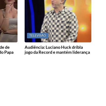
TELEVISÃO
de de
Audiência: Luciano Huck dribla
 do Papa
jogo da Record e mantém liderança