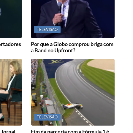
TELEVISÃO
bertadores
Por que a Globo comprou briga com
a Band no Upfront?
TELEVISÃO
 Jornal
Fim da parceria com a Fórmula 1 é