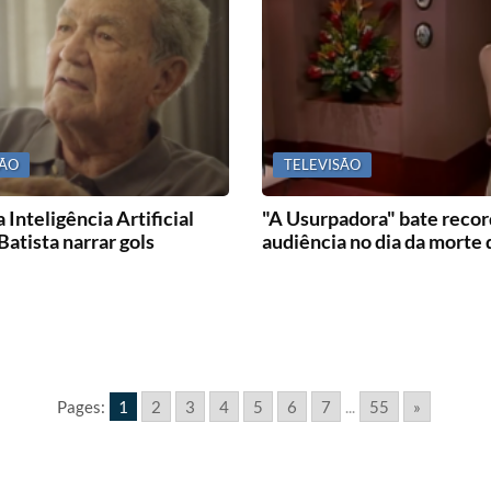
SÃO
TELEVISÃO
 Inteligência Artificial
"A Usurpadora" bate recor
Batista narrar gols
audiência no dia da morte
Pages:
1
2
3
4
5
6
7
...
55
»