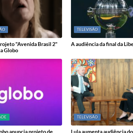
SÃO
TELEVISÃO
rojeto "Avenida Brasil 2"
A audiência da final da Li
 a Globo
ADE
TELEVISÃO
obo anuncia projeto de
Lula aumenta audiência do