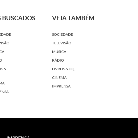
S BUSCADOS
VEJA TAMBÉM
EDADE
SOCIEDADE
VISÃO
TELEVISÃO
CA
MÚSICA
O
RÁDIO
OS &
LIVROS & HQ
CINEMA
MA
IMPRENSA
ENSA
IMPRENSA