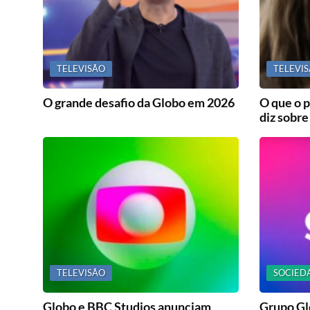
TELEVISÃO
TELEVI
O grande desafio da Globo em 2026
O que o p
diz sobre
TELEVISÃO
SOCIED
Globo e BBC Studios anunciam
Grupo Gl