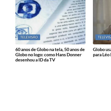
TELEVISÃO
TELEVI
60 anos de Globo na tela, 50 anos de
Globo usa
Globo no logo: como Hans Donner
para Léo 
desenhou a ID da TV