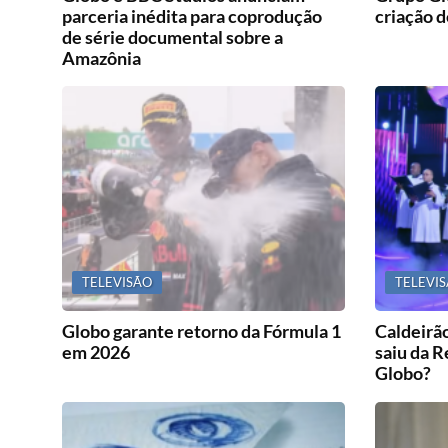
parceria inédita para coprodução
criação d
de série documental sobre a
Amazônia
TELEVISÃO
TELEVI
Globo garante retorno da Fórmula 1
Caldeirã
em 2026
saiu da R
Globo?