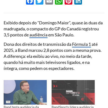
Facebook
Twitter
Email
WhatsApp
Pinterest
LinkedI
Exibido depois do "Domingo Maior", quase às duas da
madrugada, o compacto do GP do Canadá registrou
3,5 pontos de
audiência
em São Paulo.
Dona dos direitos de transmissão da
Fórmula 1
até
2025, a Band marcou 2,8 pontos com a mesma prova.
A diferença: ela exibiu ao vivo, no meio da tarde,
quando há muito mais televisores ligados, e na
íntegra, como pedem os espectadores.
Band testa audiência da
BandSports lidera audiência