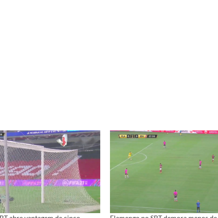
BT abre vantagem de cinco
Flamengo no SBT demora menos de