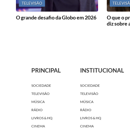
TELEVISÃO
TELEVIS
O grande desafio da Globo em 2026
O que o pr
diz sobre 
PRINCIPAL
INSTITUCIONAL
SOCIEDADE
SOCIEDADE
TELEVISÃO
TELEVISÃO
MÚSICA
MÚSICA
RÁDIO
RÁDIO
LIVROS & HQ
LIVROS & HQ
CINEMA
CINEMA