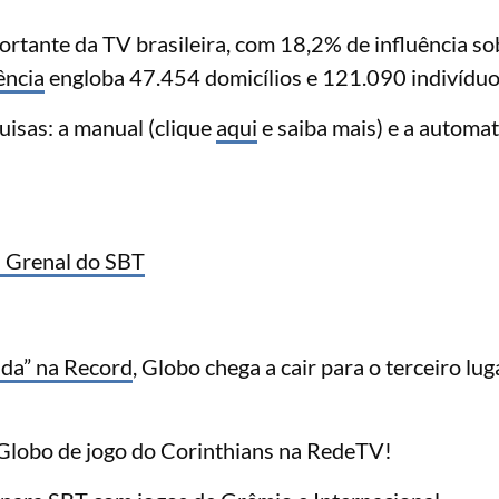
rtante da TV brasileira, com 18,2% de influência so
ência
engloba 47.454 domicílios e 121.090 indivíduo
uisas: a manual (clique
aqui
e saiba mais) e a automa
a Grenal do SBT
da” na
Record
, Globo chega a cair para o terceiro lug
lobo de jogo do Corinthians na RedeTV!