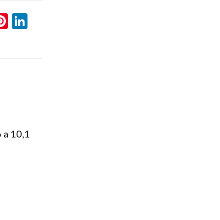
l
hatsApp
Pinterest
LinkedIn
 a 10,1