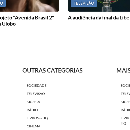
ÃO
TELEVISÃO
ojeto "Avenida Brasil 2"
A audiência da final da Lib
a Globo
OUTRAS CATEGORIAS
MAI
SOCIEDADE
SOCI
TELEVISÃO
TELE
MÚSICA
MÚSI
RÁDIO
RÁDI
LIVROS & HQ
LIVR
HQ
CINEMA