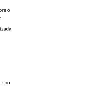
bre o
s.
tizada
ar no