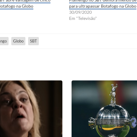
Botafogo na Globo
para ultrapassar Botafogo na Globo
30/09/2020
Em "Televisão"
engo
Globo
SBT