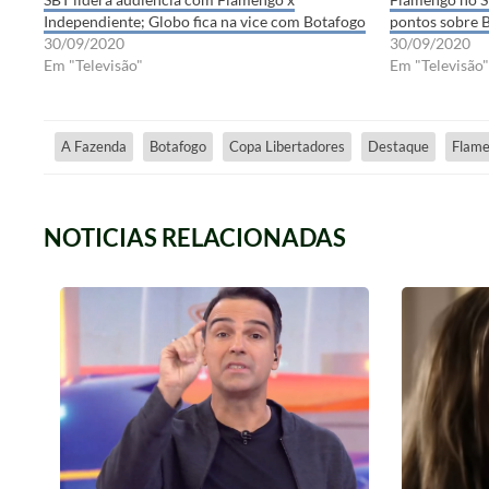
Independiente; Globo fica na vice com Botafogo
pontos sobre 
30/09/2020
30/09/2020
Em "Televisão"
Em "Televisão"
A Fazenda
Botafogo
Copa Libertadores
Destaque
Flam
NOTICIAS RELACIONADAS