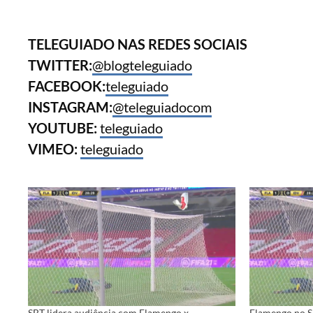
TELEGUIADO NAS REDES SOCIAIS
TWITTER:
@blogteleguiado
FACEBOOK:
teleguiado
INSTAGRAM:
@teleguiadocom
YOUTUBE:
teleguiado
VIMEO:
teleguiado
SBT lidera audiência com Flamengo x
Flamengo no S