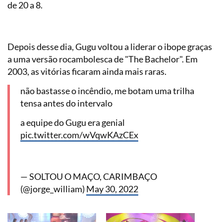
de 20 a 8.
Depois desse dia, Gugu voltou a liderar o ibope graças
a uma versão rocambolesca de "The Bachelor". Em
2003, as vitórias ficaram ainda mais raras.
não bastasse o incêndio, me botam uma trilha
tensa antes do intervalo
a equipe do Gugu era genial
pic.twitter.com/wVqwKAzCEx
— SOLTOU O MAÇO, CARIMBAÇO
(@jorge_william)
May 30, 2022