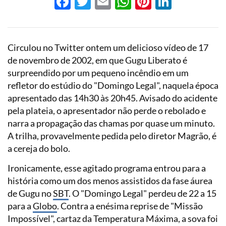
Facebook
Twitter
Email
WhatsApp
Pinterest
LinkedI
Circulou no Twitter ontem um delicioso vídeo de 17
de novembro de 2002, em que Gugu Liberato é
surpreendido por um pequeno incêndio em um
refletor do estúdio do "Domingo Legal", naquela época
apresentado das 14h30 às 20h45. Avisado do acidente
pela plateia, o apresentador não perde o rebolado e
narra a propagação das chamas por quase um minuto.
A trilha, provavelmente pedida pelo diretor Magrão, é
a cereja do bolo.
Ironicamente, esse agitado programa entrou para a
história como um dos menos assistidos da fase áurea
de Gugu no
SBT
. O "Domingo Legal" perdeu de 22 a 15
para a
Globo
. Contra a enésima reprise de "Missão
Impossível", cartaz da Temperatura Máxima, a sova foi