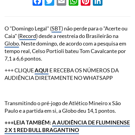
Facebook
Twitter
Email
WhatsApp
Pinterest
LinkedI
O "Domingo Legal" (
SBT
) não perde para o "Acerte ou
Caia" (
Record
) desde a reestreia do Brasileirão na
Globo
. Neste domingo, de acordo com a pesquisa em
tempo real, Celso Portioli bateu Tom Cavalcante por
7,1 a 6,6 pontos.
+++ CLIQUE
AQUI
E RECEBA OS NÚMEROS DA
AUDIÊNCIA DIRETAMENTE NO WHATSAPP
Transmitindo o pré-jogo de Atlético Mineiro x São
Paulo e a partida em si, a Globo deu 14,1 pontos.
+++LEIA TAMBÉM:
A AUDIÊNCIA DE FLUMINENSE
2 X 1 RED BULL BRAGANTINO