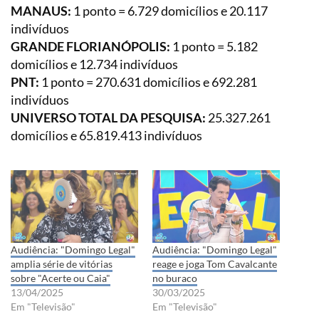
MANAUS:
1 ponto = 6.729 domicílios e 20.117
indivíduos
GRANDE FLORIANÓPOLIS:
1 ponto = 5.182
domicílios e 12.734 indivíduos
PNT:
1 ponto = 270.631 domicílios e 692.281
indivíduos
UNIVERSO TOTAL DA PESQUISA:
25.327.261
domicílios e 65.819.413 indivíduos
Audiência: "Domingo Legal"
Audiência: "Domingo Legal"
amplia série de vitórias
reage e joga Tom Cavalcante
sobre "Acerte ou Caia"
no buraco
13/04/2025
30/03/2025
Em "Televisão"
Em "Televisão"