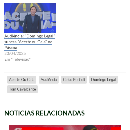
Audiência: "Domingo Legal"
supera "Acerte ou Caia" na
Páscoa
20/04/2025
Em "Televisão"
Acerte Ou Caia
Audiência
Celso Portioli
Domingo Legal
Tom Cavalcante
NOTICIAS RELACIONADAS