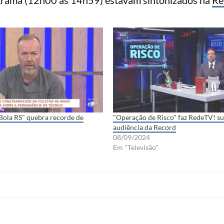
Bola RS" quebra recorde de
"Operação de Risco" faz RedeTV! s
audiência da Record
08/09/2024
Em "Televisão"