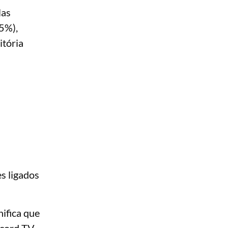
las
(5%),
itória
s ligados
ifica que
cord
TV.