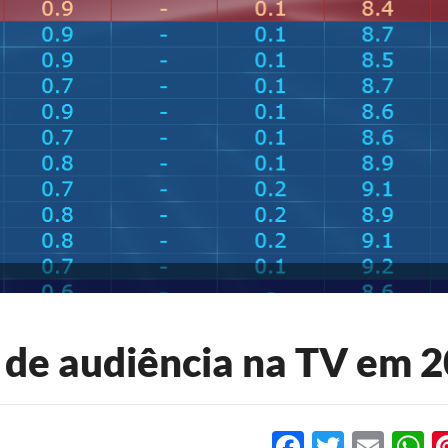
 de audiência na TV em 
Facebook
Twitter
Emai
W