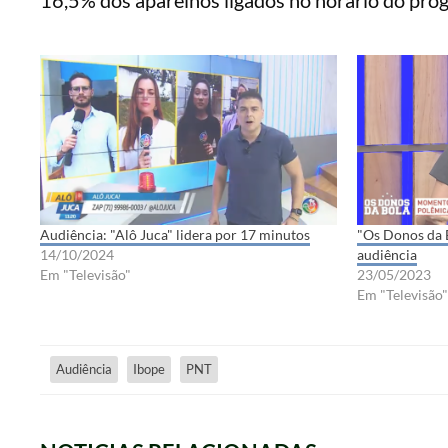
Audiência: "Alô Juca" lidera por 17 minutos
"Os Donos da 
14/10/2024
audiência
Em "Televisão"
23/05/2023
Em "Televisão"
Audiência
Ibope
PNT