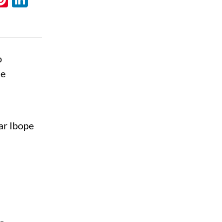
o
de
ar Ibope