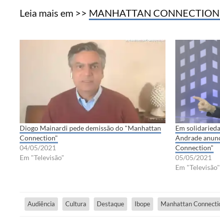
Leia mais em >>
MANHATTAN CONNECTION É
Diogo Mainardi pede demissão do "Manhattan
Em solidaried
Connection"
Andrade anunc
04/05/2021
Connection"
Em "Televisão"
05/05/2021
Em "Televisão"
Audiência
Cultura
Destaque
Ibope
Manhattan Connecti