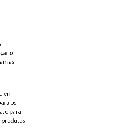
s
çar o
ram as
ão em
para os
a, e para
r produtos