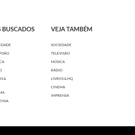
S BUSCADOS
VEJA TAMBÉM
EDADE
SOCIEDADE
VISÃO
TELEVISÃO
CA
MÚSICA
O
RÁDIO
OS &
LIVROS & HQ
CINEMA
MA
IMPRENSA
ENSA