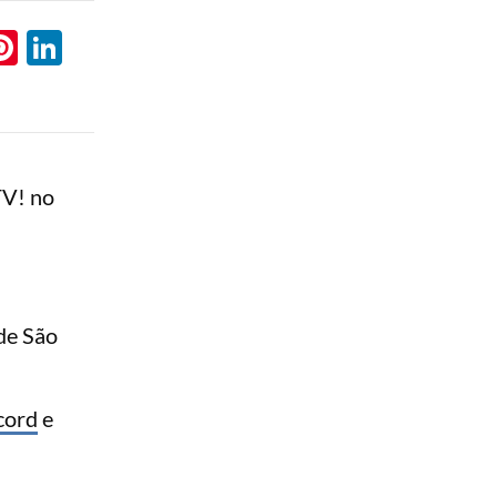
l
hatsApp
Pinterest
LinkedIn
TV! no
de São
cord
e