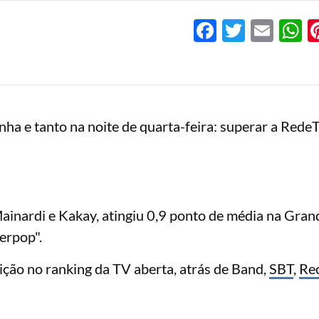
Facebook
Twitter
Emai
W
a e tanto na noite de quarta-feira: superar a Rede
ainardi e Kakay, atingiu 0,9 ponto de média na Gran
erpop".
ição no ranking da TV aberta, atrás de Band,
SBT
,
Re