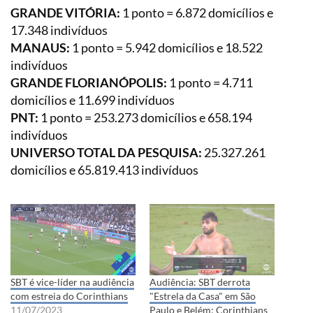
GRANDE VITÓRIA:
1 ponto = 6.872 domicílios e
17.348 indivíduos
MANAUS:
1 ponto = 5.942 domicílios e 18.522
indivíduos
GRANDE FLORIANÓPOLIS:
1 ponto = 4.711
domicílios e 11.699 indivíduos
PNT:
1 ponto = 253.273 domicílios e 658.194
indivíduos
UNIVERSO TOTAL DA PESQUISA:
25.327.261
domicílios e 65.819.413 indivíduos
SBT é vice-líder na audiência
Audiência: SBT derrota
com estreia do Corinthians
"Estrela da Casa" em São
11/07/2023
Paulo e Belém; Corinthians