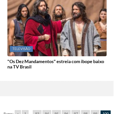
TELEVISÃO
"Os Dez Mandamentos" estreia com ibope baixo
na TV Brasil
Pages:
«
1
...
93
94
95
96
97
98
99
100