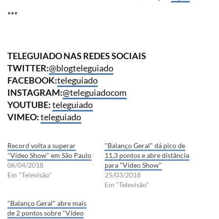
***
TELEGUIADO NAS REDES SOCIAIS
TWITTER:
@blogteleguiado
FACEBOOK:
teleguiado
INSTAGRAM:
@teleguiadocom
YOUTUBE:
teleguiado
VIMEO:
teleguiado
Record volta a superar
"Balanço Geral" dá pico de
"Vídeo Show" em São Paulo
11,3 pontos e abre distância
06/04/2018
para "Vídeo Show"
Em "Televisão"
25/03/2018
Em "Televisão"
"Balanço Geral" abre mais
de 2 pontos sobre "Vídeo