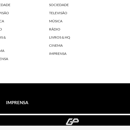
EDADE
SOCIEDADE
VISÃO
TELEVISÃO
CA
MÚSICA
O
RÁDIO
OS &
LIVROS & HQ
CINEMA
MA
IMPRENSA
ENSA
IMPRENSA