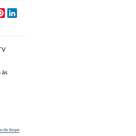
l
hatsApp
Pinterest
LinkedIn
 TV
 às
to de ibope