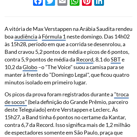
Facebook
Twitter
Email
WhatsApp
Pinterest
LinkedI
A vitória de Max Verstappen na Arábia Saudita rendeu
boa
audiência
à
Fórmula 1
neste domingo. Das 14h02
às 15h28, período em que a corrida se desenrolou, a
Band cravou 5,2 pontos de média e picos de 6 pontos,
contra 5,9 pontos de média da
Record
, 8,1 do
SBT
e
10,2 da
Globo
–o "The Voice" suou a camisa para se
manter à frente do "Domingo Legal", que ficou quatro
minutos isolado em primeiro lugar.
Os picos da prova foram registrados durante a
"troca
de socos"
(bela definição do Grande Prêmio, parceiro
deste Teleguiado) entre Verstappen e Leclerc. Às
15h27, a Band tinha 6 pontos no certame da Kantar,
contra 6,7 da Record. Isso significa mais de 1,2 milhão
de espectadores somente em São Paulo, praça que