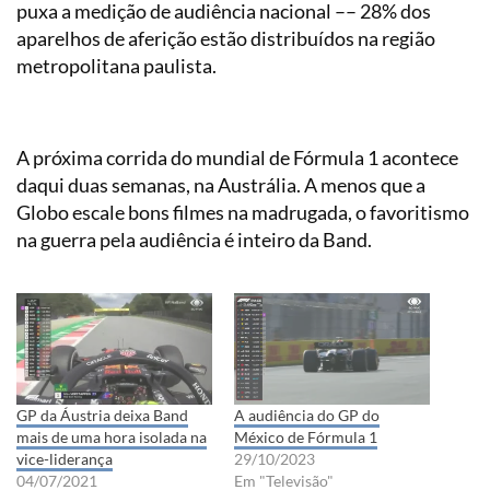
puxa a medição de audiência nacional –– 28% dos
aparelhos de aferição estão distribuídos na região
metropolitana paulista.
A próxima corrida do mundial de Fórmula 1 acontece
daqui duas semanas, na Austrália. A menos que a
Globo escale bons filmes na madrugada, o favoritismo
na guerra pela audiência é inteiro da Band.
GP da Áustria deixa Band
A audiência do GP do
mais de uma hora isolada na
México de Fórmula 1
vice-liderança
29/10/2023
04/07/2021
Em "Televisão"