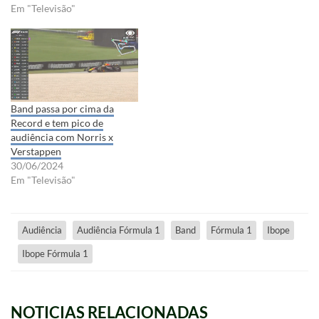
Em "Televisão"
Band passa por cima da
Record e tem pico de
audiência com Norris x
Verstappen
30/06/2024
Em "Televisão"
Audiência
Audiência Fórmula 1
Band
Fórmula 1
Ibope
Ibope Fórmula 1
NOTICIAS RELACIONADAS