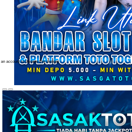
 an account to favorite this design!