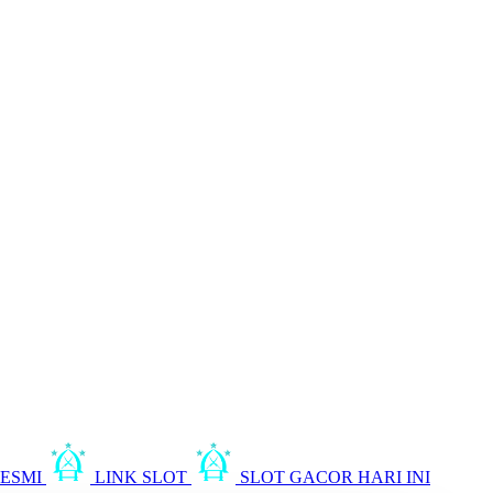
RESMI
LINK SLOT
SLOT GACOR HARI INI