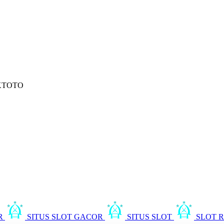
SAKTOTO
R
SITUS SLOT GACOR
SITUS SLOT
SLOT 