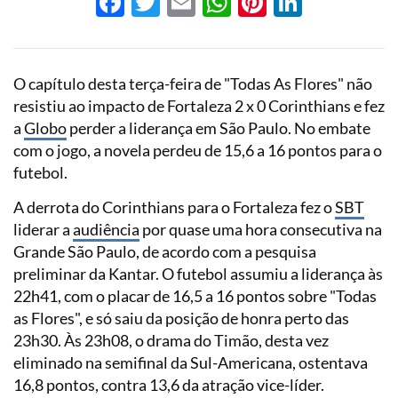
Facebook
Twitter
Email
WhatsApp
Pinterest
LinkedI
O capítulo desta terça-feira de "Todas As Flores" não
resistiu ao impacto de Fortaleza 2 x 0 Corinthians e fez
a
Globo
perder a liderança em São Paulo. No embate
com o jogo, a novela perdeu de 15,6 a 16 pontos para o
futebol.
A derrota do Corinthians para o Fortaleza fez o
SBT
liderar a
audiência
por quase uma hora consecutiva na
Grande São Paulo, de acordo com a pesquisa
preliminar da Kantar. O futebol assumiu a liderança às
22h41, com o placar de 16,5 a 16 pontos sobre "Todas
as Flores", e só saiu da posição de honra perto das
23h30. Às 23h08, o drama do Timão, desta vez
eliminado na semifinal da Sul-Americana, ostentava
16,8 pontos, contra 13,6 da atração vice-líder.