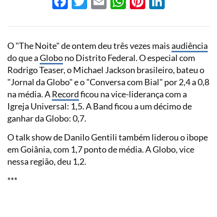
Facebook
Twitter
Email
WhatsApp
Pinterest
LinkedI
O "The Noite" de ontem deu três vezes mais
audiência
do que a
Globo
no Distrito Federal. O especial com
Rodrigo Teaser, o Michael Jackson brasileiro, bateu o
"Jornal da Globo" e o "Conversa com Bial" por 2,4 a 0,8
na média. A
Record
ficou na vice-liderança com a
Igreja Universal: 1,5. A Band ficou a um décimo de
ganhar da Globo: 0,7.
O talk show de Danilo Gentili também liderou o ibope
em Goiânia, com 1,7 ponto de média. A Globo, vice
nessa região, deu 1,2.
***