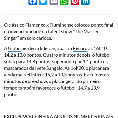
Facebook
Twitter
Email
WhatsApp
Pinterest
LinkedI
O clássico Flamengo x Fluminense colocou ponto final
na invencibilidade do talent show "The Masked
Singer" em solo carioca.
A
Globo
perdeu a liderança para a
Record
às 16h10:
14,2 a 13,8 pontos. Quatro minutos depois, o futebol
subiu para 14,8 pontos, superando por 1,1 ponto os
mascarados de Ivete Sangalo. Às 16h20, o placar era
ainda mais elástico: 15,2 a 13,3 pontos. Excluídos os
minutos de pré-show, o placar geral do primeiro
tempo também favoreceu o futebol: 14,7 a 13,9
pontos.
EXCLUSIVO:
CONFIRA
AQUI
OS NÚMEROS FINAIS