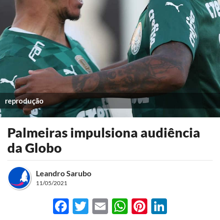
reprodução
Palmeiras impulsiona audiência
da Globo
Leandro Sarubo
11/05/2021
Facebook
Twitter
Email
WhatsApp
Pinterest
LinkedI