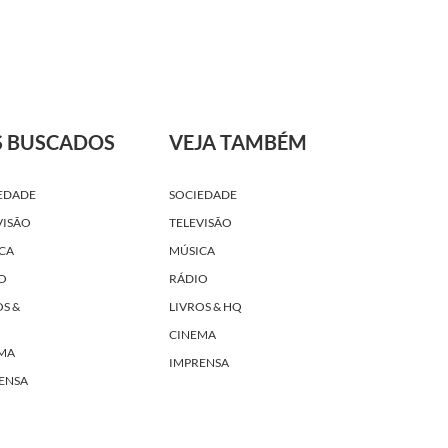
S BUSCADOS
VEJA TAMBÉM
EDADE
SOCIEDADE
VISÃO
TELEVISÃO
CA
MÚSICA
O
RÁDIO
OS &
LIVROS & HQ
CINEMA
MA
IMPRENSA
ENSA