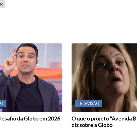
so
ÃO
TELEVISÃO
desafio da Globo em 2026
O que o projeto "Avenida Br
diz sobre a Globo