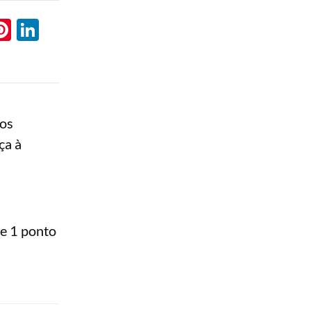
l
hatsApp
Pinterest
LinkedIn
Nos
ça à
e 1 ponto