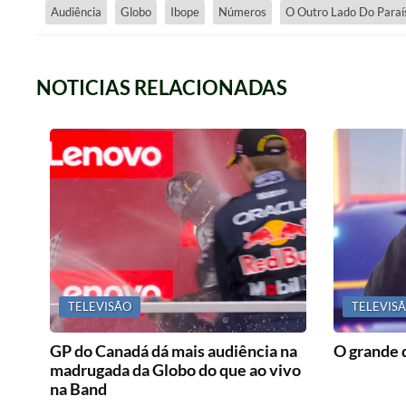
Audiência
Globo
Ibope
Números
O Outro Lado Do Paraí
NOTICIAS RELACIONADAS
TELEVISÃO
TELEVIS
GP do Canadá dá mais audiência na
O grande 
madrugada da Globo do que ao vivo
na Band