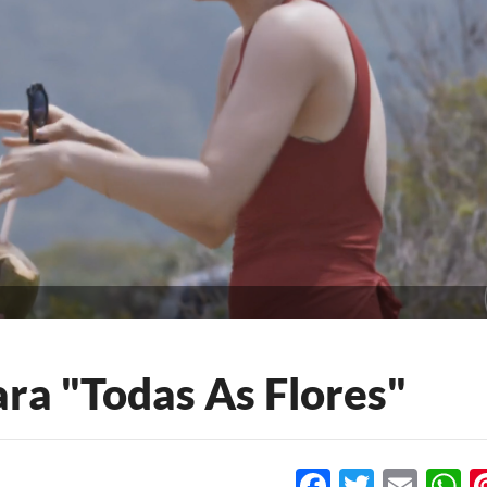
ara "Todas As Flores"
Facebook
Twitter
Emai
W