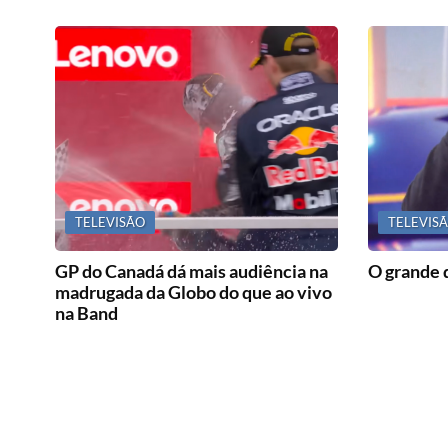
TELEVISÃO
TELEVIS
GP do Canadá dá mais audiência na
O grande 
madrugada da Globo do que ao vivo
na Band