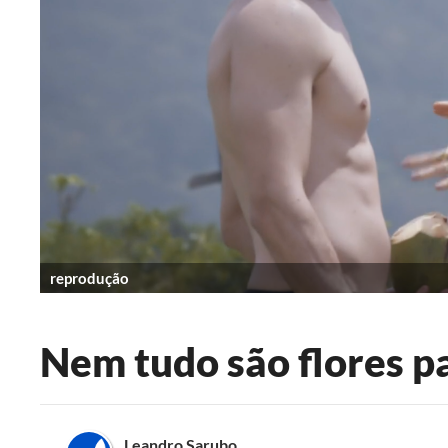
reprodução
Nem tudo são flores p
Leandro Sarubo