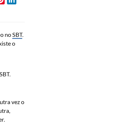
do no
SBT
.
xiste o
 SBT.
utra vez o
utra,
r.