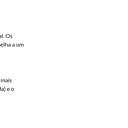
al. Os
elha a um
 mais
a) e o