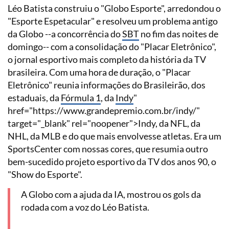
Léo Batista construiu o "Globo Esporte", arredondou o
"Esporte Espetacular" e resolveu um problema antigo
da Globo --a concorrência do
SBT
no fim das noites de
domingo-- com a consolidação do "Placar Eletrônico",
o jornal esportivo mais completo da história da TV
brasileira. Com uma hora de duração, o "Placar
Eletrônico" reunia informações do Brasileirão, dos
estaduais, da
Fórmula 1
, da
Indy
"
href="https://www.grandepremio.com.br/indy/"
target="_blank" rel="noopener">Indy, da NFL, da
NHL, da MLB e do que mais envolvesse atletas. Era um
SportsCenter com nossas cores, que resumia outro
bem-sucedido projeto esportivo da TV dos anos 90, o
"Show do Esporte".
A Globo com a ajuda da IA, mostrou os gols da
rodada com a voz do Léo Batista.