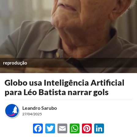
reprodução
Globo usa Inteligência Artificial
para Léo Batista narrar gols
Leandro Sarubo
27/04/2025
Facebook
Twitter
Email
WhatsApp
Pinterest
LinkedI