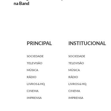
na Band
PRINCIPAL
INSTITUCIONAL
SOCIEDADE
SOCIEDADE
TELEVISÃO
TELEVISÃO
MÚSICA
MÚSICA
RÁDIO
RÁDIO
LIVROS & HQ
LIVROS & HQ
CINEMA
CINEMA
IMPRENSA
IMPRENSA