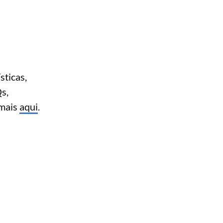
sticas,
Qs,
 mais
aqui
.