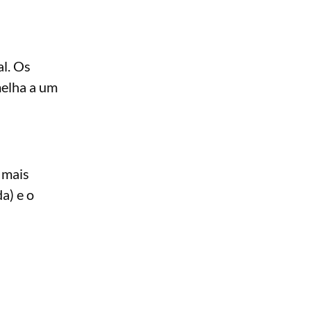
al. Os
elha a um
 mais
a) e o