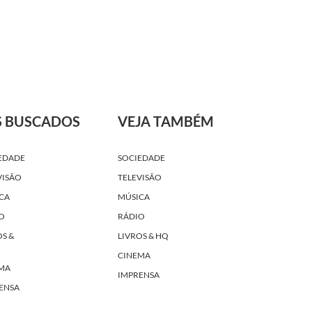
S BUSCADOS
VEJA TAMBÉM
EDADE
SOCIEDADE
VISÃO
TELEVISÃO
CA
MÚSICA
O
RÁDIO
OS &
LIVROS & HQ
CINEMA
MA
IMPRENSA
ENSA