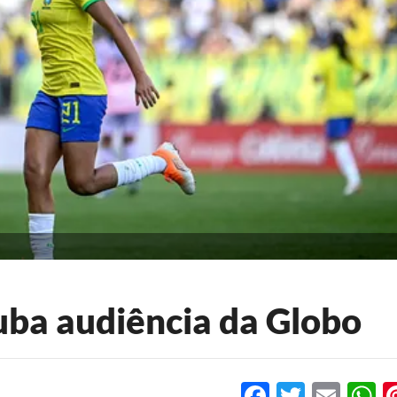
uba audiência da Globo
Facebook
Twitter
Emai
W