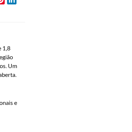
e 1,8
egião
tos. Um
aberta.
onais e