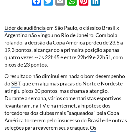
Facebook
Twitter
Email
WhatsApp
Pinterest
LinkedI
Líder de
audiência
em São Paulo, o clássico Brasil x
Argentina não vingou no Rio de Janeiro. Com bola
rolando, a decisão da Copa América perdeu de 23,6 a
19,3 pontos, alcançando a primeira posição apenas
quatro vezes -- às 22h45 e entre 22h49 e 22h51, com
picos de 23 pontos.
O resultado não diminui em nada o bom desempenho
do
SBT
, que em algumas praças do Norte e Nordeste
atingiu picos 30 pontos, mas chama a atenção.
Durante a semana, vários comentaristas esportivos
levantaram, na TV e na internet, a hipótese dos
torcedores dos clubes mais "saqueados" pela Copa
América torcerem pelo insucesso do Brasil e de outras
seleções para reaverem seus craques.
Os