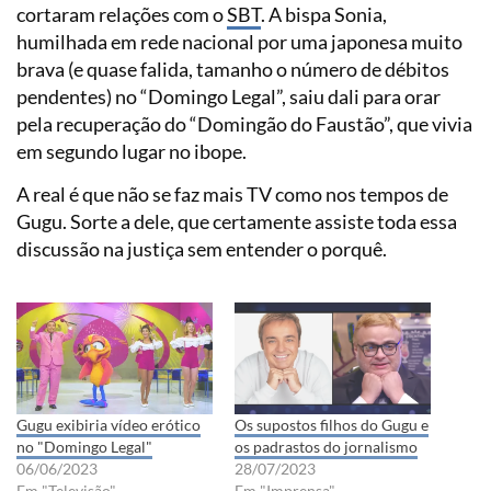
cortaram relações com o
SBT
. A bispa Sonia,
humilhada em rede nacional por uma japonesa muito
brava (e quase falida, tamanho o número de débitos
pendentes) no “Domingo Legal”, saiu dali para orar
pela recuperação do “Domingão do Faustão”, que vivia
em segundo lugar no ibope.
A real é que não se faz mais TV como nos tempos de
Gugu. Sorte a dele, que certamente assiste toda essa
discussão na justiça sem entender o porquê.
Gugu exibiria vídeo erótico
Os supostos filhos do Gugu e
no "Domingo Legal"
os padrastos do jornalismo
06/06/2023
28/07/2023
Em "Televisão"
Em "Imprensa"