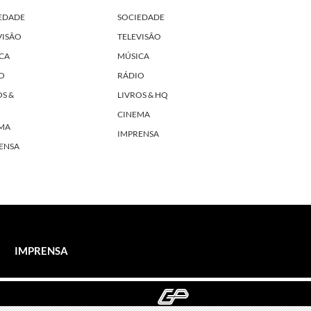
EDADE
SOCIEDADE
VISÃO
TELEVISÃO
CA
MÚSICA
O
RÁDIO
OS &
LIVROS & HQ
CINEMA
MA
IMPRENSA
ENSA
IMPRENSA