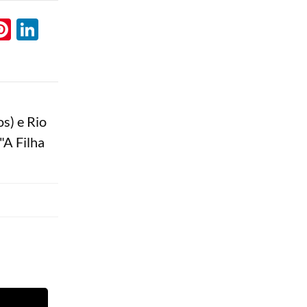
l
hatsApp
Pinterest
LinkedIn
s) e Rio
"A Filha