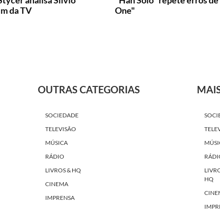
tycer analisa Silvio
"Han Solo" repete erros d
ém da TV
One"
OUTRAS CATEGORIAS
MAI
SOCIEDADE
SOCI
TELEVISÃO
TELE
MÚSICA
MÚSI
RÁDIO
RÁDI
LIVROS & HQ
LIVR
HQ
CINEMA
CINE
IMPRENSA
IMPR