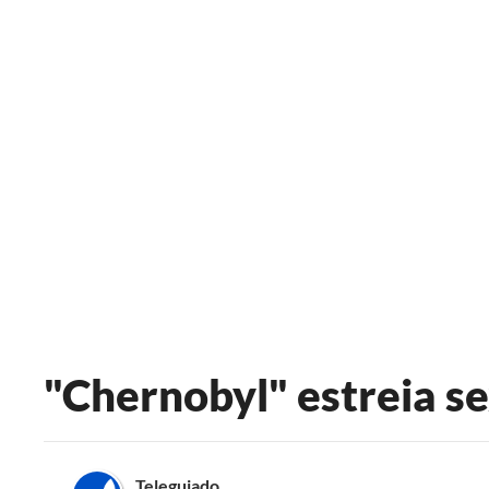
"Chernobyl" estreia s
Teleguiado