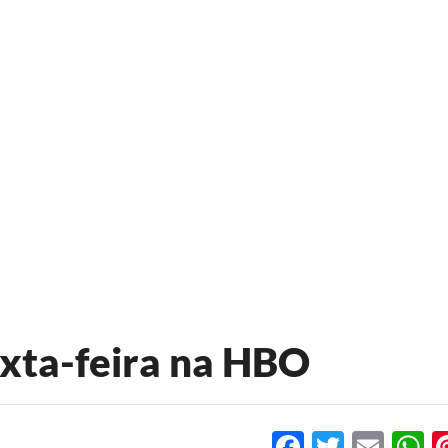
exta-feira na HBO
Facebook
Twitter
Emai
W