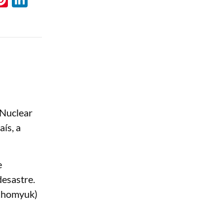
 Nuclear
ís, a
e
desastre.
 Khomyuk)