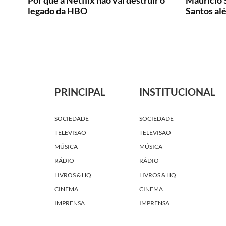
Por que a Netflix não vai destruir o
Mauricio S
legado da HBO
Santos al
PRINCIPAL
INSTITUCIONAL
SOCIEDADE
SOCIEDADE
TELEVISÃO
TELEVISÃO
MÚSICA
MÚSICA
RÁDIO
RÁDIO
LIVROS & HQ
LIVROS & HQ
CINEMA
CINEMA
IMPRENSA
IMPRENSA