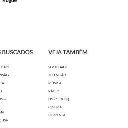
e "Rogue
S BUSCADOS
VEJA TAMBÉM
EDADE
SOCIEDADE
VISÃO
TELEVISÃO
CA
MÚSICA
O
RÁDIO
OS &
LIVROS & HQ
CINEMA
MA
IMPRENSA
ENSA