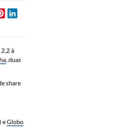
l
hatsApp
Pinterest
LinkedIn
 2,2 à
nha
, duas
de share
) e
Globo