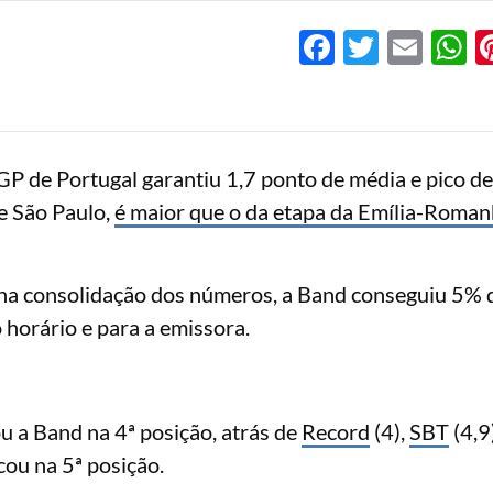
Facebook
Twitter
Emai
W
GP de Portugal garantiu 1,7 ponto de média e pico de
e São Paulo,
é maior que o da etapa da Emília-Roma
 na consolidação dos números, a Band conseguiu 5% 
 horário e para a emissora.
u a Band na 4ª posição, atrás de
Record
(4),
SBT
(4,9
cou na 5ª posição.