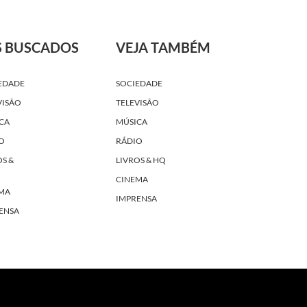
S BUSCADOS
VEJA TAMBÉM
EDADE
SOCIEDADE
VISÃO
TELEVISÃO
CA
MÚSICA
O
RÁDIO
OS &
LIVROS & HQ
CINEMA
MA
IMPRENSA
ENSA