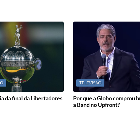
ÃO
TELEVISÃO
a da final da Libertadores
Por que a Globo comprou b
a Band no Upfront?