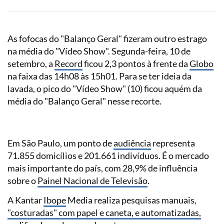
As fofocas do "Balanço Geral" fizeram outro estrago
na média do "Vídeo Show". Segunda-feira, 10 de
setembro, a
Record
ficou 2,3 pontos à frente da
Globo
na faixa das 14h08 às 15h01. Para se ter ideia da
lavada, o pico do "Vídeo Show" (10) ficou aquém da
média do "Balanço Geral" nesse recorte.
Em São Paulo, um ponto de
audiência
representa
71.855 domicílios e 201.661 indivíduos. É o mercado
mais importante do país, com 28,9% de influência
sobre o
Painel Nacional de Televisão
.
A Kantar
Ibope
Media realiza pesquisas manuais,
"costuradas" com papel e caneta, e automatizadas,