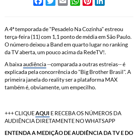
Facebook
Twitter
Email
WhatsApp
Pinterest
LinkedI
A 4ª temporada de "Pesadelo Na Cozinha" estreou
terça-feira (11) com 1,1 ponto de média em São Paulo.
O número deixou a Band em quarto lugar no ranking
da TV aberta, um pouco acima da RedeTV!.
A baixa
audiência
--comparada a outras estreias-- é
explicada pela concorrência do "Big Brother Brasil". A
primeira janela do reality ser a plataforma MAX
também é, obviamente, um empecilho.
+++ CLIQUE
AQUI
E RECEBA OS NÚMEROS DA
AUDIÊNCIA DIRETAMENTE NO WHATSAPP
ENTENDA A MEDIÇÃO DE AUDIÊNCIA DA TV E DO