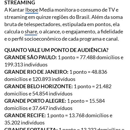
STREAMING
A Kantar
Ibope
Media monitora o consumo de TV e
streaming em quinze regiões do Brasil. Além da soma
bruta de telespectadores, estipulada em pontos, ela
calcula o
share
, o alcance, o engajamento, a fidelidade
e o perfil socioeconômico de cada programa e canal.
QUANTO VALE UM PONTO DE AUDIÊNCIA?
GRANDE SÃO PAULO:
1 ponto = 77.488 domicílios e
199.313 indivíduos
GRANDE RIO DE JANEIRO:
1 ponto = 48.836
domicílios e 120.893 indivíduos
GRANDE BELO HORIZONTE:
1 ponto = 21.482
domicílios e 54.854 indivíduos
GRANDE PORTO ALEGRE:
1 ponto = 15.584
domicílios e 37.647 indivíduos
GRANDE RECIFE:
1 ponto = 13.768 domicílios e
35.202 indivíduos
GRANDE FORTALEZA:
1 ponto = 13.232 domicílios e