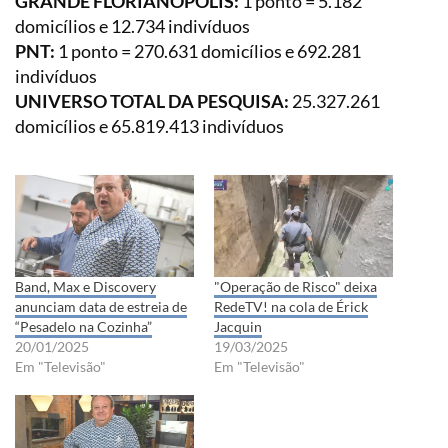
GRANDE FLORIANÓPOLIS:
1 ponto = 5.182
domicílios e 12.734 indivíduos
PNT:
1 ponto = 270.631 domicílios e 692.281
indivíduos
UNIVERSO TOTAL DA PESQUISA:
25.327.261
domicílios e 65.819.413 indivíduos
Band, Max e Discovery
"Operação de Risco" deixa
anunciam data de estreia de
RedeTV! na cola de Érick
“Pesadelo na Cozinha”
Jacquin
20/01/2025
19/03/2025
Em "Televisão"
Em "Televisão"