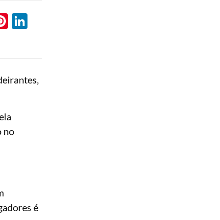
l
hatsApp
Pinterest
LinkedIn
eirantes,
ela
o no
m
ogadores é