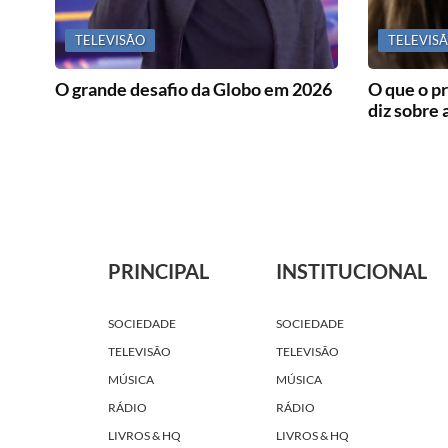
TELEVISÃO
TELEVIS
O grande desafio da Globo em 2026
O que o pr
diz sobre 
PRINCIPAL
INSTITUCIONAL
SOCIEDADE
SOCIEDADE
TELEVISÃO
TELEVISÃO
MÚSICA
MÚSICA
RÁDIO
RÁDIO
LIVROS & HQ
LIVROS & HQ