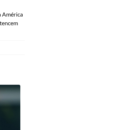
a América
ertencem