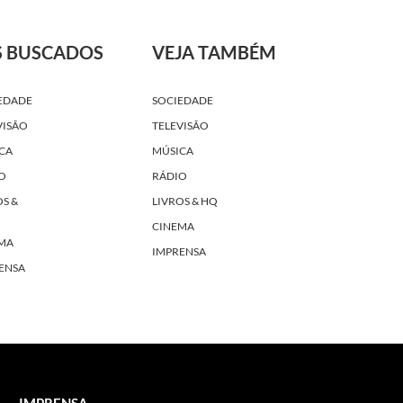
S BUSCADOS
VEJA TAMBÉM
EDADE
SOCIEDADE
VISÃO
TELEVISÃO
CA
MÚSICA
O
RÁDIO
OS &
LIVROS & HQ
CINEMA
MA
IMPRENSA
ENSA
IMPRENSA