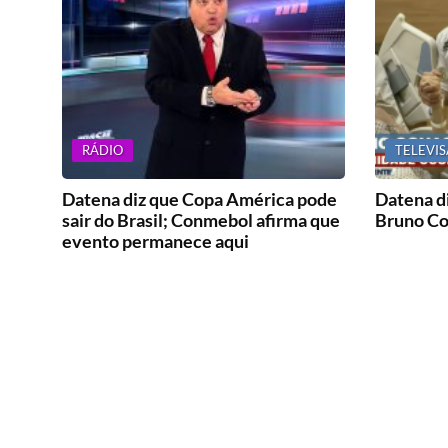
RÁDIO
TELEVI
Datena diz que Copa América pode
Datena d
sair do Brasil; Conmebol afirma que
Bruno Co
evento permanece aqui