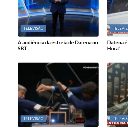
TELEVISÃO
TELEVI
A audiência da estreia de Datena no
Datena é 
SBT
Hora"
TELEVISÃO
TELEVI