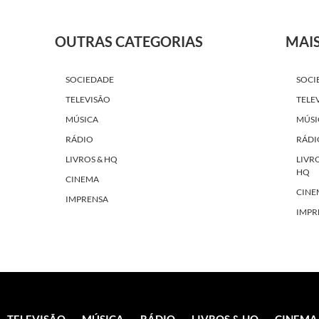
OUTRAS CATEGORIAS
MAI
SOCIEDADE
SOCI
TELEVISÃO
TELE
MÚSICA
MÚSI
RÁDIO
RÁDI
LIVROS & HQ
LIVR
HQ
CINEMA
CINE
IMPRENSA
IMPR
TELEVISÃO
MÚSICA
RÁDIO
LIVROS & HQ
CINEMA