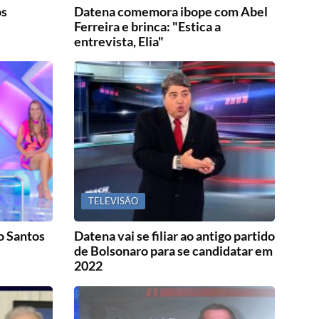
ós
Datena comemora ibope com Abel
Ferreira e brinca: "Estica a
entrevista, Elia"
TELEVISÃO
o Santos
Datena vai se filiar ao antigo partido
de Bolsonaro para se candidatar em
2022