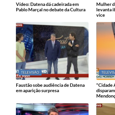
Vídeo: Datena dá cadeirada em
Mulher d
Pablo Marçal no debate da Cultura
levanta 
vice
TELEVISÃO
TELEVI
Faustão sobe audiência de Datena
"Cidade A
em aparição surpresa
disparam
Mendon