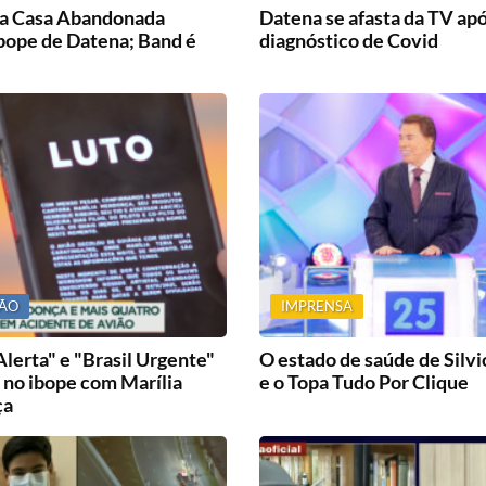
a Casa Abandonada
Datena se afasta da TV ap
ibope de Datena; Band é
diagnóstico de Covid
SÃO
IMPRENSA
lerta" e "Brasil Urgente"
O estado de saúde de Silvi
 no ibope com Marília
e o Topa Tudo Por Clique
ça