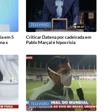
TELEVISÃO
ia em 5
Criticar Datena por cadeirada em
na x
Pablo Marçal é hipocrisia
TELEVISÃO