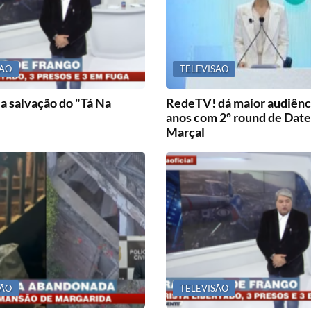
SÃO
TELEVISÃO
a salvação do "Tá Na
RedeTV! dá maior audiênc
anos com 2º round de Date
Marçal
SÃO
TELEVISÃO