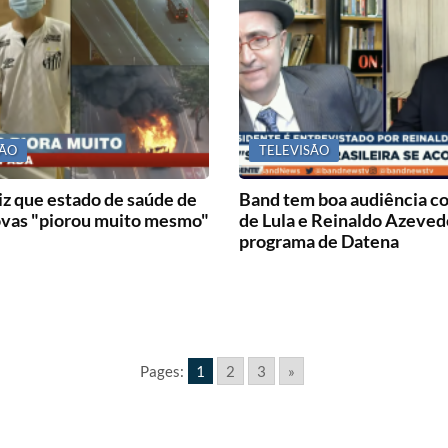
SÃO
TELEVISÃO
iz que estado de saúde de
Band tem boa audiência co
vas "piorou muito mesmo"
de Lula e Reinaldo Azeved
programa de Datena
Pages:
1
2
3
»