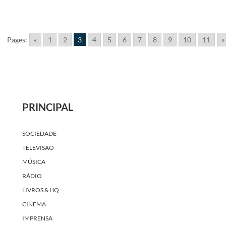
Pages:
«
1
2
3
4
5
6
7
8
9
10
11
»
PRINCIPAL
SOCIEDADE
TELEVISÃO
MÚSICA
RÁDIO
LIVROS & HQ
CINEMA
IMPRENSA