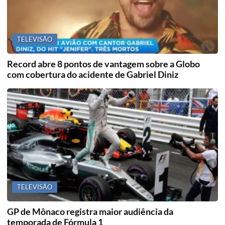
TELEVISÃO
Record abre 8 pontos de vantagem sobre a Globo
com cobertura do acidente de Gabriel Diniz
TELEVISÃO
GP de Mônaco registra maior audiência da
temporada de Fórmula 1