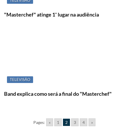
TELEVISÃO
"Masterchef" atinge 1˚ lugar na audiência
TELEVISÃO
Band explica como será a final do "Masterchef"
Pages:
«
1
2
3
4
»