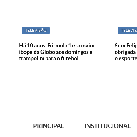
TELEVISÃO
TELEVI
Há 10 anos, Fórmula 1 era maior
Sem Feli
ibope da Globo aos domingos e
obrigada 
trampolim para o futebol
o esporte
PRINCIPAL
INSTITUCIONAL