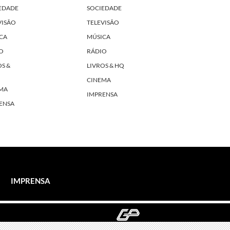
EDADE
SOCIEDADE
VISÃO
TELEVISÃO
CA
MÚSICA
O
RÁDIO
OS &
LIVROS & HQ
CINEMA
MA
IMPRENSA
ENSA
IMPRENSA