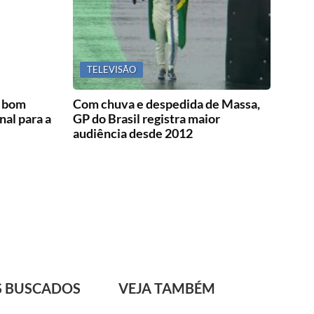
TELEVISÃO
é bom
Com chuva e despedida de Massa,
nal para a
GP do Brasil registra maior
audiência desde 2012
S BUSCADOS
VEJA TAMBÉM