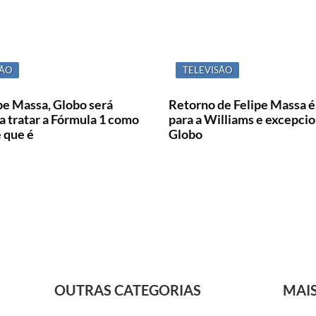
SÃO
TELEVISÃO
pe Massa, Globo será
Retorno de Felipe Massa 
a tratar a Fórmula 1 como
para a Williams e excepcio
 que é
Globo
OUTRAS CATEGORIAS
MAI