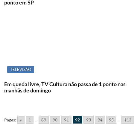
ponto em SP
TELEVISÃO
Em queda livre, TV Cultura não passa de 1 ponto nas
manhãs de domingo
Pages:
«
1
...
89
90
91
92
93
94
95
...
113