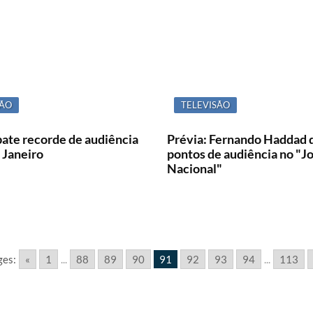
SÃO
TELEVISÃO
bate recorde de audiência
Prévia: Fernando Haddad 
 Janeiro
pontos de audiência no "Jo
Nacional"
ges:
«
1
...
88
89
90
91
92
93
94
...
113