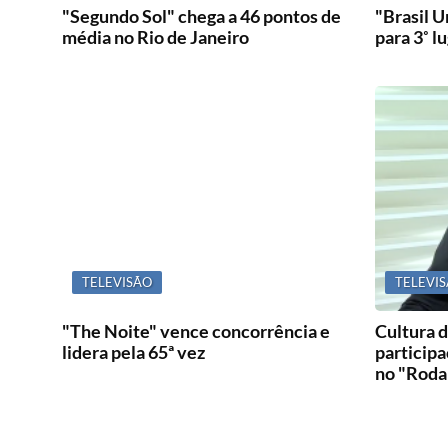
"Segundo Sol" chega a 46 pontos de
"Brasil 
média no Rio de Janeiro
para 3˚ l
TELEVISÃO
TELEVI
"The Noite" vence concorrência e
Cultura 
lidera pela 65ª vez
particip
no "Roda