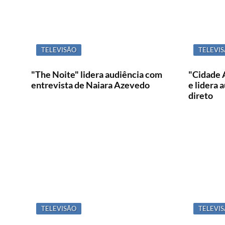
TELEVISÃO
TELEVI
"The Noite" lidera audiência com
"Cidade 
entrevista de Naiara Azevedo
e lidera 
direto
TELEVISÃO
TELEVI