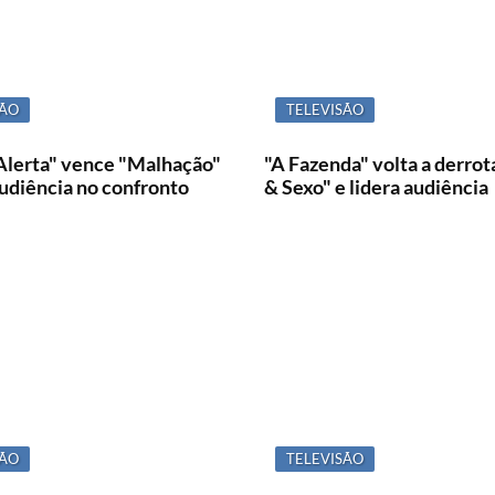
SÃO
TELEVISÃO
Alerta" vence "Malhação"
"A Fazenda" volta a derro
audiência no confronto
& Sexo" e lidera audiência
SÃO
TELEVISÃO