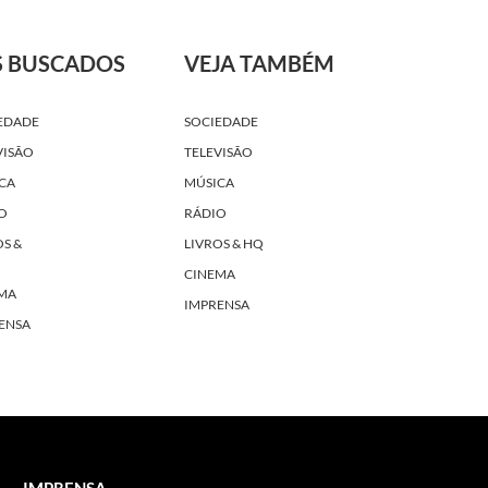
S BUSCADOS
VEJA TAMBÉM
EDADE
SOCIEDADE
VISÃO
TELEVISÃO
CA
MÚSICA
O
RÁDIO
OS &
LIVROS & HQ
CINEMA
MA
IMPRENSA
ENSA
IMPRENSA