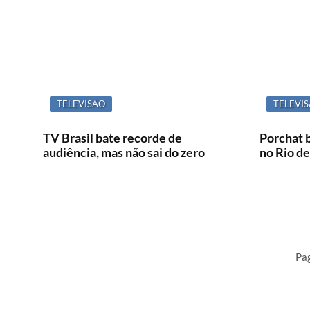
TELEVISÃO
TELEVI
TV Brasil bate recorde de
Porchat 
audiência, mas não sai do zero
no Rio de
Pa