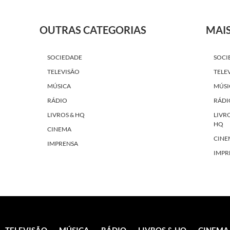
OUTRAS CATEGORIAS
MAI
SOCIEDADE
SOCI
TELEVISÃO
TELE
MÚSICA
MÚSI
RÁDIO
RÁDI
LIVROS & HQ
LIVR
HQ
CINEMA
CINE
IMPRENSA
IMPR
TELEVISÃO
MÚSICA
RÁDIO
LIVROS & HQ
CINEMA