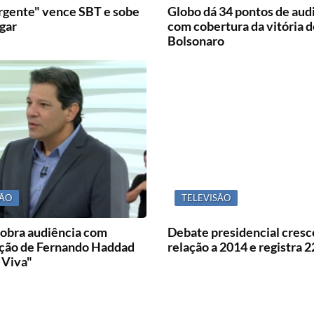
Urgente" vence SBT e sobe
Globo dá 34 pontos de aud
ugar
com cobertura da vitória d
Bolsonaro
SÃO
TELEVISÃO
dobra audiência com
Debate presidencial cres
ação de Fernando Haddad
relação a 2014 e registra 
 Viva"