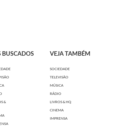
S BUSCADOS
VEJA TAMBÉM
EDADE
SOCIEDADE
VISÃO
TELEVISÃO
CA
MÚSICA
O
RÁDIO
OS &
LIVROS & HQ
CINEMA
MA
IMPRENSA
ENSA