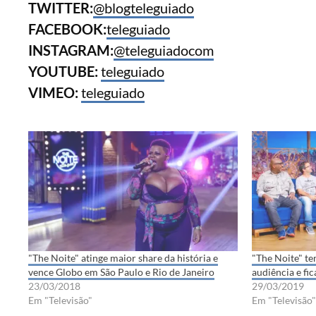
TWITTER:
@blogteleguiado
FACEBOOK:
teleguiado
INSTAGRAM:
@teleguiadocom
YOUTUBE:
teleguiado
VIMEO:
teleguiado
"The Noite" atinge maior share da história e
"The Noite" te
vence Globo em São Paulo e Rio de Janeiro
audiência e fi
23/03/2018
29/03/2019
Em "Televisão"
Em "Televisão"