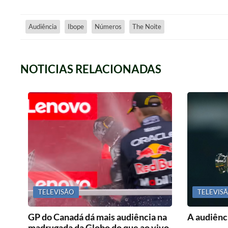
Audiência
Ibope
Números
The Noite
NOTICIAS RELACIONADAS
TELEVISÃO
TELEVIS
GP do Canadá dá mais audiência na
A audiênci
madrugada da Globo do que ao vivo