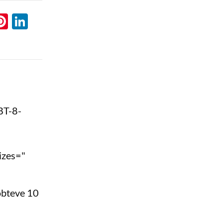
l
hatsApp
Pinterest
LinkedIn
BT-8-
izes="
obteve 10