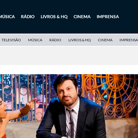
MÚSICA
RÁDIO
LIVROS & HQ
CINEMA
IMPRENSA
TELEVISÃO
MÚSICA
RÁDIO
LIVROS & HQ
CINEMA
IMPRENSA