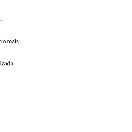
u
ado mais
tizada