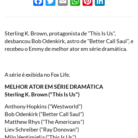
Facebook
Twitter
Email
WhatsApp
Pinterest
LinkedI
Sterling K. Brown, protagonista de "This Is Us",
desbancou Bob Odenkirk, astro de "Better Call Saul", e
recebeu o Emmy de melhor ator em série dramática.
A série é exibida no Fox Life.
MELHOR ATOR EM SÉRIE DRAMÁTICA
Sterling K. Brown ("This Is Us")
Anthony Hopkins ("Westworld")
Bob Odenkirk ("Better Call Saul")
Matthew Rhys ("The Americans")
Liev Schreiber ("Ray Donovan")
Milo Ventimiglia ("This Is Us")