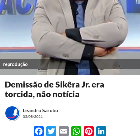
reprodução
Demissão de Sikêra Jr. era
torcida, não notícia
Leandro Sarubo
05/08/2021
Facebook
Twitter
Email
WhatsApp
Pinterest
LinkedI