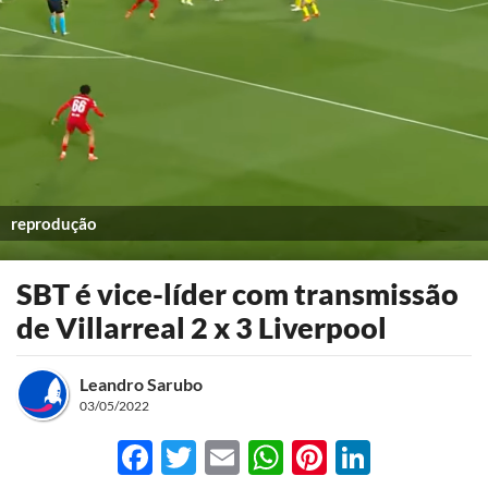
reprodução
SBT é vice-líder com transmissão
de Villarreal 2 x 3 Liverpool
Leandro Sarubo
03/05/2022
Facebook
Twitter
Email
WhatsApp
Pinterest
LinkedI