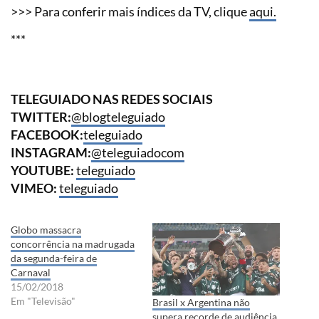
>>> Para conferir mais índices da TV, clique
aqui.
***
TELEGUIADO NAS REDES SOCIAIS
TWITTER:
@blogteleguiado
FACEBOOK:
teleguiado
INSTAGRAM:
@teleguiadocom
YOUTUBE:
teleguiado
VIMEO:
teleguiado
Globo massacra
concorrência na madrugada
da segunda-feira de
Carnaval
15/02/2018
Em "Televisão"
Brasil x Argentina não
supera recorde de audiência