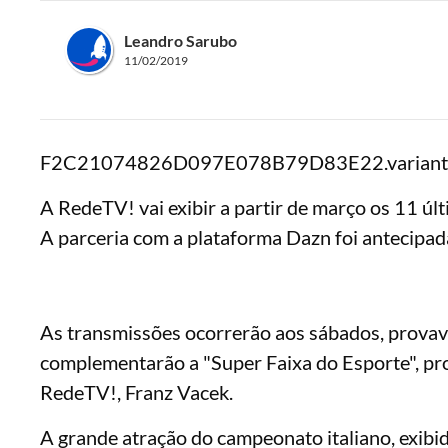
Leandro Sarubo
11/02/2019
F2C21074826D097E078B79D83E22.variant1400
A RedeTV! vai exibir a partir de março os 11 
A parceria com a plataforma Dazn foi antecipada
As transmissões ocorrerão aos sábados, provave
complementarão a "Super Faixa do Esporte", proj
RedeTV!, Franz Vacek.
A grande atração do campeonato italiano, exib