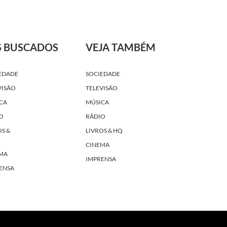
S BUSCADOS
VEJA TAMBÉM
EDADE
SOCIEDADE
VISÃO
TELEVISÃO
CA
MÚSICA
O
RÁDIO
OS &
LIVROS & HQ
CINEMA
MA
IMPRENSA
ENSA