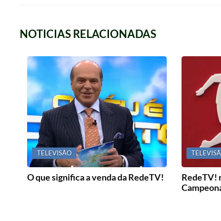
NOTICIAS RELACIONADAS
TELEVISÃO
TELEVIS
O que significa a venda da RedeTV!
RedeTV! r
Campeona