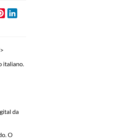
l
hatsApp
Pinterest
LinkedIn
/>
italiano.
ital da
do. O