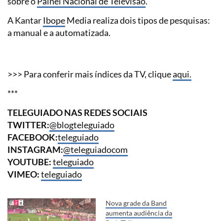
sobre o
Painel Nacional de Televisão
.
A Kantar
Ibope
Media realiza dois tipos de pesquisas:
a manual e a automatizada.
>>> Para conferir mais índices da TV, clique
aqui.
***
TELEGUIADO NAS REDES SOCIAIS
TWITTER:
@blogteleguiado
FACEBOOK:
teleguiado
INSTAGRAM:
@teleguiadocom
YOUTUBE:
teleguiado
VIMEO:
teleguiado
Nova grade da Band
aumenta audiência da