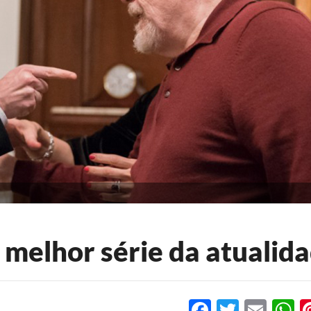
 melhor série da atualid
Facebook
Twitter
Emai
W