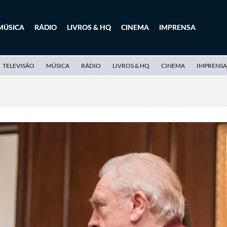
MÚSICA
RÁDIO
LIVROS & HQ
CINEMA
IMPRENSA
TELEVISÃO
MÚSICA
RÁDIO
LIVROS & HQ
CINEMA
IMPRENSA