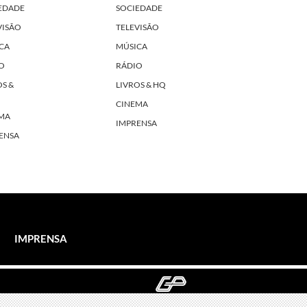
EDADE
SOCIEDADE
VISÃO
TELEVISÃO
CA
MÚSICA
O
RÁDIO
OS &
LIVROS & HQ
CINEMA
MA
IMPRENSA
ENSA
IMPRENSA