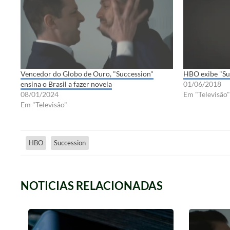
Vencedor do Globo de Ouro, "Succession"
HBO exibe "Su
ensina o Brasil a fazer novela
01/06/2018
08/01/2024
Em "Televisão"
Em "Televisão"
HBO
Succession
NOTICIAS RELACIONADAS