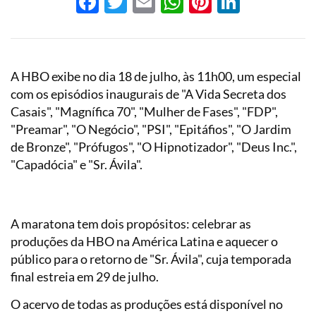
Facebook
Twitter
Email
WhatsApp
Pinterest
LinkedI
A HBO exibe no dia 18 de julho, às 11h00, um especial
com os episódios inaugurais de "A Vida Secreta dos
Casais", "Magnífica 70", "Mulher de Fases", "FDP",
"Preamar", "O Negócio", "PSI", "Epitáfios", "O Jardim
de Bronze", "Prófugos", "O Hipnotizador", "Deus Inc.",
"Capadócia" e "Sr. Ávila".
A maratona tem dois propósitos: celebrar as
produções da HBO na América Latina e aquecer o
público para o retorno de "Sr. Ávila", cuja temporada
final estreia em 29 de julho.
O acervo de todas as produções está disponível no