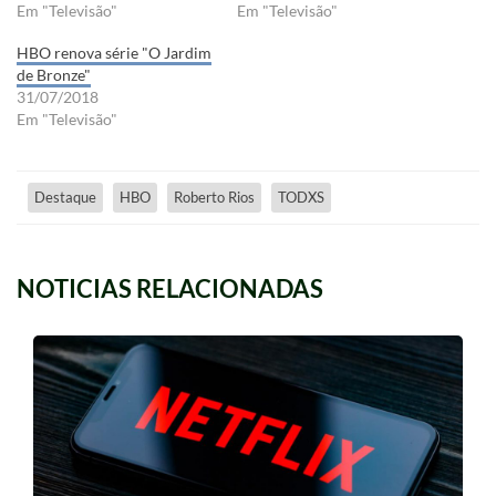
Em "Televisão"
Em "Televisão"
HBO renova série "O Jardim
de Bronze"
31/07/2018
Em "Televisão"
Destaque
HBO
Roberto Rios
TODXS
NOTICIAS RELACIONADAS