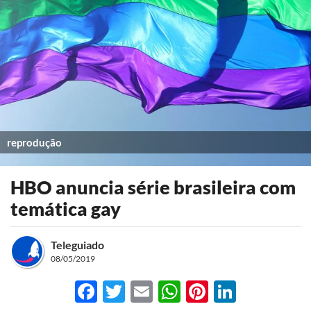
reprodução
HBO anuncia série brasileira com
temática gay
Teleguiado
08/05/2019
Facebook
Twitter
Email
WhatsApp
Pinterest
LinkedI