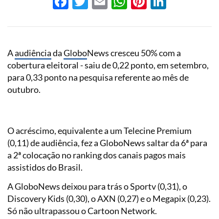
Facebook
Twitter
Email
WhatsApp
Pinterest
LinkedI
A
audiência
da
Globo
News cresceu 50% com a
cobertura eleitoral - saiu de 0,22 ponto, em setembro,
para 0,33 ponto na pesquisa referente ao mês de
outubro.
O acréscimo, equivalente a um Telecine Premium
(0,11) de audiência, fez a GloboNews saltar da 6ª para
a 2ª colocação no ranking dos canais pagos mais
assistidos do Brasil.
A GloboNews deixou para trás o Sportv (0,31), o
Discovery Kids (0,30), o AXN (0,27) e o Megapix (0,23).
Só não ultrapassou o Cartoon Network.