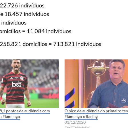
 22.726 indivíduos
 e 18.457 indivíduos
 indivíduos
micílios = 11.084 indivíduos
258.821 domicílios = 713.821 indivíduos
8,1 pontos de audiência com
O pico de audiência do primeiro te
do Flamengo
Flamengo x Racing
01/12/2020
Em "Televisão"