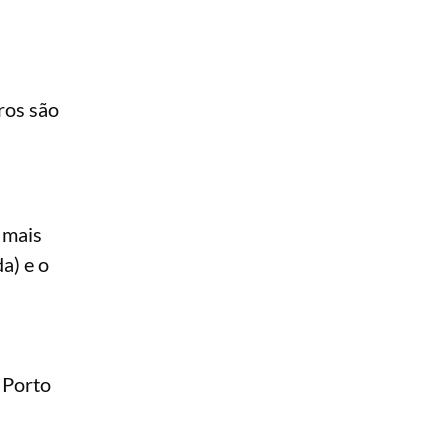
ros são
 mais
a) e o
 Porto