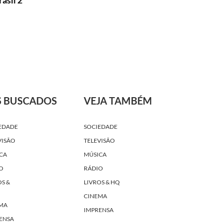
asil 2"
S BUSCADOS
VEJA TAMBÉM
EDADE
SOCIEDADE
VISÃO
TELEVISÃO
CA
MÚSICA
O
RÁDIO
OS &
LIVROS & HQ
CINEMA
MA
IMPRENSA
ENSA