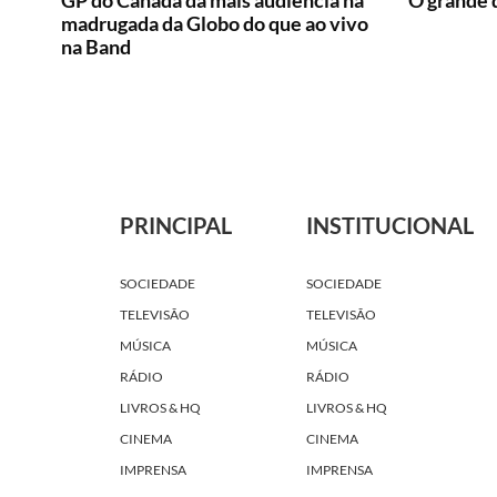
GP do Canadá dá mais audiência na
O grande 
madrugada da Globo do que ao vivo
na Band
PRINCIPAL
INSTITUCIONAL
SOCIEDADE
SOCIEDADE
TELEVISÃO
TELEVISÃO
MÚSICA
MÚSICA
RÁDIO
RÁDIO
LIVROS & HQ
LIVROS & HQ
CINEMA
CINEMA
IMPRENSA
IMPRENSA