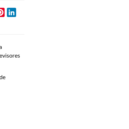
l
hatsApp
Pinterest
LinkedIn
a
evisores
ade