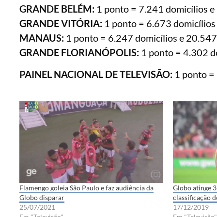
GRANDE BELÉM:
1 ponto = 7.241 domicílios e
GRANDE VITÓRIA:
1 ponto = 6.673 domicílios
MANAUS:
1 ponto = 6.247 domicílios e 20.547
GRANDE FLORIANÓPOLIS:
1 ponto = 4.302 do
PAINEL NACIONAL DE TELEVISÃO:
1 ponto = 
Flamengo goleia São Paulo e faz audiência da
Globo atinge 3
Globo disparar
classificação 
25/07/2021
17/12/2019
Em "Televisão"
Em "Televisão"