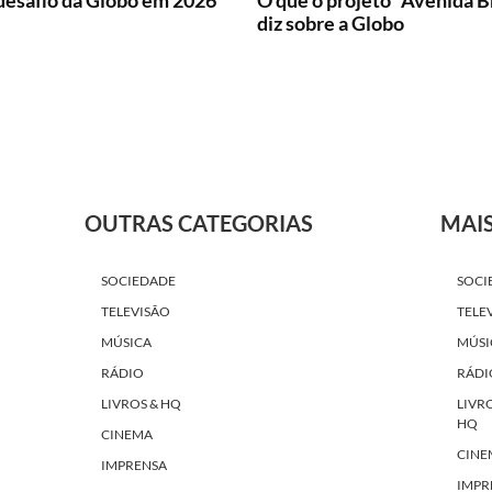
desafio da Globo em 2026
O que o projeto "Avenida Br
diz sobre a Globo
OUTRAS CATEGORIAS
MAI
SOCIEDADE
SOCI
TELEVISÃO
TELE
MÚSICA
MÚSI
RÁDIO
RÁDI
LIVROS & HQ
LIVR
HQ
CINEMA
CINE
IMPRENSA
IMPR