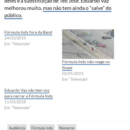
deles é a substituição de Téo José. Eduardo Vaz
melhorou muito,
mas não tem ainda o "salve" do
público.
Fórmula Indy fora da Band
24/03/2019
Em "Televisão"
Fórmula Indy não reage no
ibope
02/05/2021
Em "Televisão"
Eduardo Vaz não tem voz
para narrar a Fórmula Indy
11/03/2018
Em "Televisão"
Audiência
Fórmula Indy
Números